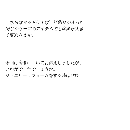
こちらはマッド仕上げ　洋彫りが入った
同じシリーズのアイテムでも印象が大き
く変わります。
今回は磨きについてお伝えしましたが、
いかがでしたでしょうか。
ジュエリーリフォームをする時はぜひ、
そのお店で製作されたオリジナルジュエ
リーの磨きをご覧になってみてくださ
い。
細部まで鏡のように磨かれていたなら、
きっと良い職人がいらっしゃるお店だと
思います。