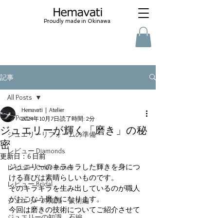
Proudly made in Okinawa
記事
All Posts
Hemavati | Atelier
All Posts
2024年10月7日
読了時間: 2分
ジュエリーが輝く「磨き」の秘
ジュエリーリフォームの準備
密
レビュー Diamonds
更新日：
6 日前
ジュエリーのキラキラした輝きを身につ
レビュー Color stones
ける喜びは素晴らしいものです。
レビュー Bridal
そのキラキラを生み出しているのが職人
がおこなう磨きになります。
ジュエリーの知識 技術編
今回は磨きの技術についてご紹介させて
ジュエリーの知識 石編