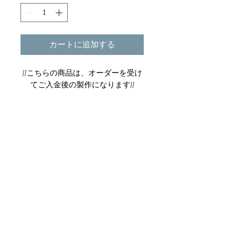
カートに追加する
//こちらの商品は、オーダーを受け
てご入金後の製作になります//
幸運を運んできてくれる鳥と呼ばれ
るツバメ。
商品情報
可愛らしい印象のモチーフも、 ダ
■Info
イアモンドを入れることで
その他注意事項
K18YGまたはWG・ダイアモンド
大人の女性でも身につけやすいデザ
チャーム 10.0mm×10.0mm
■納期
インになっています。
チェーン 40cm/37cm部分で留められ
特定商取引法に関する表記
約1.5ヶ月
裏にはイニシャルを彫ってオンリー
るアジャスター付き
お急ぎの方は「Contact」よりお問い
ワンアイテムにお仕立て致します。
■販売価格について
合わせください。
販売価格は、表示された金額（表示価
格/消費税込）と致します。
■ギフトラッピング希望