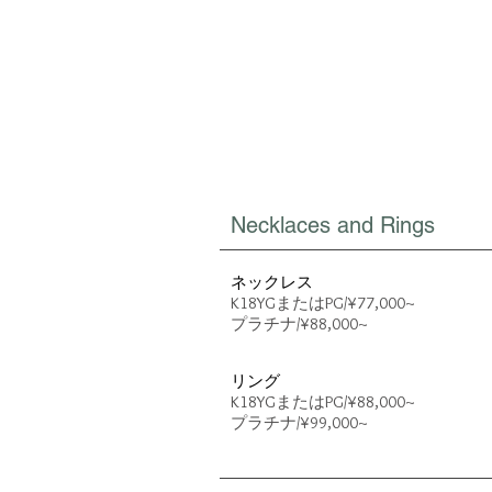
Necklaces and Rings
ネックレス
K18YGまたはPG/¥77
,
000~
プラチナ/¥8
​8
,000
~
​リング
K18YG
またはPG/¥88
,0
00~
プラチナ/¥99
,000~