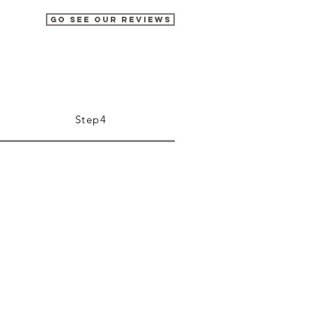
2Rings→N
Metal/K1
Go See Our Reviews
■Price（
¥180,000
Step4