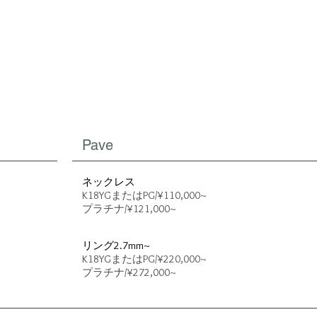
Pave
​ネックレス
K18YGまたはPG/¥110,0
00
~
プラチナ/¥121
,000~
リング2.7mm~
K18YGまたはPG/¥22
0,000~
プラチナ/¥2
72,000~
沖縄結婚指輪 オーダーメイ