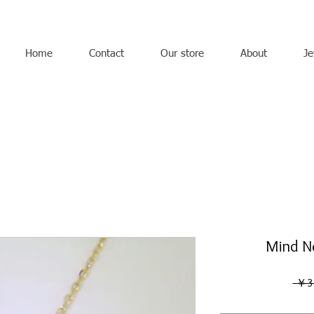
Home
Contact
Our store
About
Je
Mind N
 ￥3