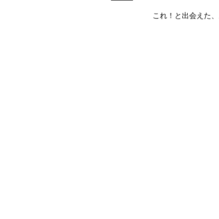
これ！と出会えた、
K1
チャーム 
チェーン 40cm/37
誕
■イニシャルの手彫りにつ
Hemavatiの天然
//He
当店では環境に配慮し
緩衝材はリサイクル用紙など、
未来のために、皆様のご