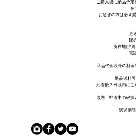
ご購入後に納品予定
を
お急ぎの方は必ず
店名/
販
所在地/沖縄
電話番
商品代金以外の料金
返品送料/
到着後３日以内にご
原則、郵送中の破損
返送期限