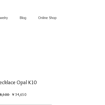
welry
Blog
Online Shop
ecklace Opal K10
通
セ
8,500 
￥34,650
常
ー
価
ル