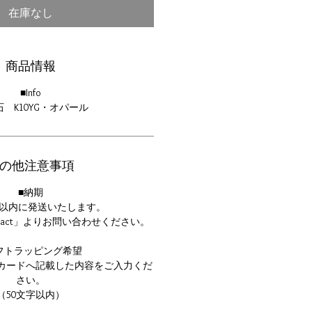
格
価
在庫なし
格
商品情報
■Info
石 K10YG・オパール
の他注意事項
■納期
日以内に発送いたします。
tact」よりお問い合わせください。
フトラッピング希望
カードへ記載した内容をご入力くだ
さい。
（50文字以内）