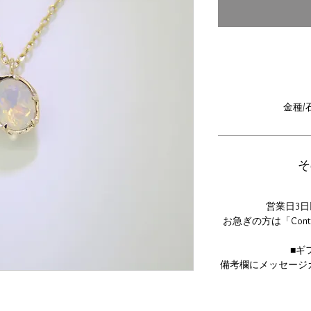
金種/
そ
営業日3
お急ぎの方は「Con
■ギ
備考欄にメッセージ