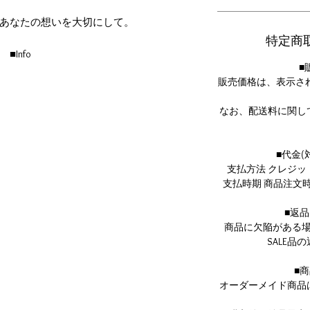
あなたの想いを大切にして。
特定商
■Info
■
0YG・オパール
販売価格は、表示さ
4.0mm×6.0mm
cm部分で留められるアジャスター付き
なお、配送料に関し
生石 10月
いて 文字彫り不可の商品になります。
■代金
支払方法 クレジ
石ジュエリーは全て一点ものです。
支払時期 商品注文
■返
商品に欠陥がある
mavati's SDGs//
SALE
た梱包に取り組んでおります。
再利用のものを利用する場合がございま
■
す。
オーダーメイド商品
理解を誠にありがとうございます。