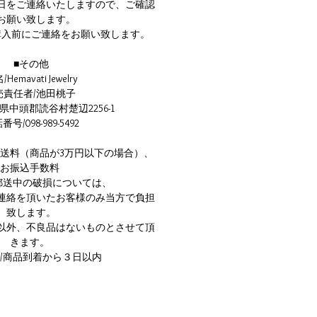
日をご連絡いたしますので、ご確認
お願い致します。
購入前にご連絡をお願い致します。
■その他
Hemavati Jewelry
売責任者/池田桃子
県中頭郡読谷村楚辺2256-1
号/098-989-5492
/送料（商品が3万円以下の場合）、
お振込手数料
郵送中の破損については、
連絡を頂いたお客様のみ当方で負担
致します。
以外、不良品はないものとさせて頂
きます。
/商品到着から３日以内