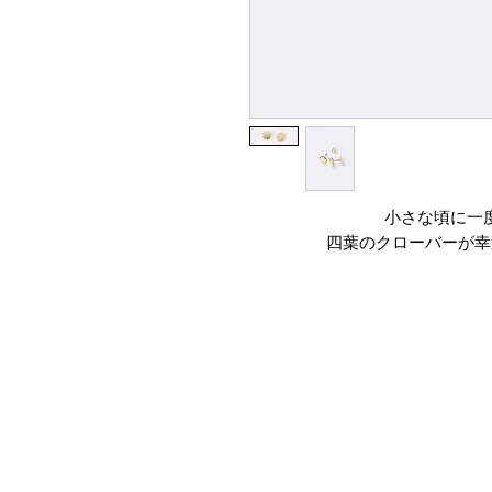
小さな頃に一
四葉のクローバーが幸
薄いプレートを”磨
今まで他
ハイジュエリーブ
仕上げることが
普段のお召し物に、
自分らしさを