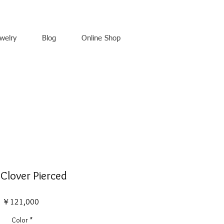
welry
Blog
Online Shop
 Clover Pierced
価
￥121,000
格
Color
*