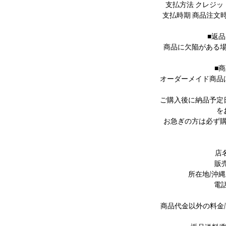
支払方法 クレジ
uckはこちらより
支払時期 商品注文
■返
商品に欠陥がある
mavati's SDGs//
■
た梱包に取り組んでおります。
オーダーメイド商品
サイクル用紙など、
用する場合がございます。
ご購入後に納品予定
理解を誠にありがとうございます。
を
お急ぎの方は必ず
店名/
販
所在地/沖縄
電話番
商品代金以外の料金