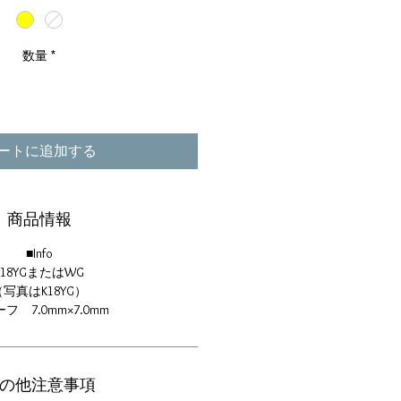
数量
*
ートに追加する
商品情報
■Info
K18YGまたはWG
（写真はK18YG）
フ 7.0mm×7.0mm
の他注意事項