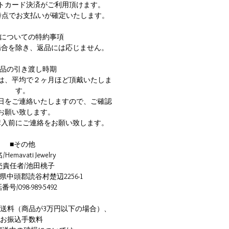
ットカード決済がご利用頂けます。
時点でお支払いが確定いたします。
品についての特約事項
場合を除き、返品には応じません。
商品の引き渡し時期
は、平均で２ヶ月ほど頂戴いたしま
す。
日をご連絡いたしますので、ご確認
お願い致します。
購入前にご連絡をお願い致します。
■その他
Hemavati Jewelry
売責任者/池田桃子
県中頭郡読谷村楚辺2256-1
号/098-989-5492
/送料（商品が3万円以下の場合）、
お振込手数料