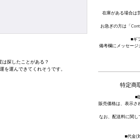
在庫がある場合は
お急ぎの方は「Con
■ギ
備考欄にメッセージ
度は探したことがある？
運を運んできてくれそうです。
_STORY_
特定商
き”で仕上げるこだわりの技術。
■
に見なかったのは、
販売価格は、表示さ
ランドで学んだ職人でしか
できないからなのです。
なお、配送料に関し
自由な遊び心をプラスして、
表現してみてください。
■代金