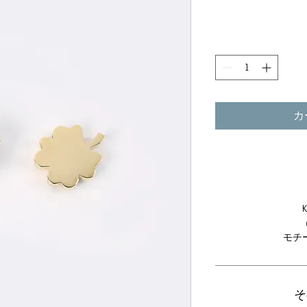
カ
モチー
そ