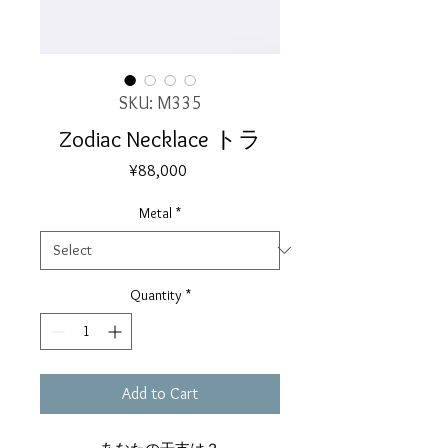
SKU: M335
Zodiac Necklace トラ
Price
¥88,000
Metal
*
Quantity
*
Add to Cart