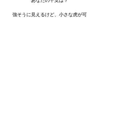
あなたの干支は？
強そうに見えるけど、小さな虎が可
愛い。
贅沢に両面表使い出来るようになっ
商品情報
ています。
■Info
その他注意事項
K10YGまたはK18YG・ダイアモンド
チャーム 8.0mm×10.0mm/マッド加工
■納期
その他Zodiacはこちら
チェーン 40cm/37cm部分で留められ
特定商取引法に関する表記
K18YGはオーダーになります。
るアジャスター付き
約1.5ヶ月
■販売価格について
お急ぎの方は「Contact」よりお問い
//Hemavati's SDGs//
販売価格は、表示された金額（表示価
合わせください。
格/消費税込）と致します。
当店では環境に配慮した梱包に取り
なお、配送料に関しては商品詳細ペー
組んでおります。
■ギフトラッピング希望
ジをご確認ください。
緩衝材はリサイクル用紙など、
備考欄にメッセージカードへ記載した
_Follow us_
再利用のものを利用する場合がござ
内容をご入力ください。
■代金(対価)の支払時期と方法
（50文字以内）
います。
支払方法 クレジットカード決済がご
未来のために、皆様のご理解を誠に
利用頂けます。
■手彫りについて
ありがとうございます。
© 2020 Proudly created by Hemavati
支払時期 商品注文時点でお支払いが