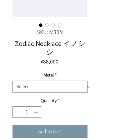
SKU: M339
Zodiac Necklace イノシ
シ
Price
¥88,000
Metal
*
Quantity
*
Add to Cart