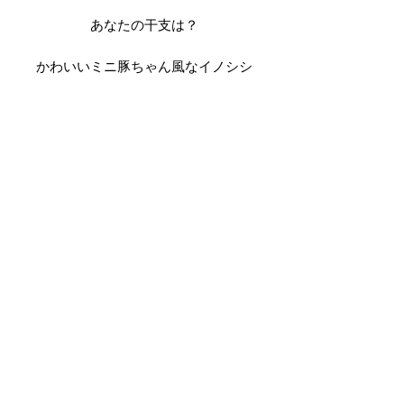
あなたの干支は？
かわいいミニ豚ちゃん風なイノシシ
です。
贅沢に両面表使い出来るようになっ
商品情報 PRODUCT INFO
ています。
■Info
その他注意事項 Other
K10YGまたはK18YG・ダイアモンド
チャーム 6.0mm×9.0mm/マッド加工
■納期
その他Zodiacはこちらより
チェーン 40cm/37cm部分で留められ
特定商取引法に関する表記
K18YGはオーダーになります。
るアジャスター付き
約1.5ヶ月
■販売価格について
お急ぎの方は「Contact」よりお問い
販売価格は、表示された金額（表示価
合わせください。
格/消費税込）と致します。
//Hemavati's SDGs//
なお、配送料に関しては商品詳細ペー
当店では環境に配慮した梱包に取り
■ギフトラッピング希望
ジをご確認ください。
組んでおります。
備考欄にメッセージカードへ記載した
_Follow us_
緩衝材はリサイクル用紙など、
内容をご入力ください。
■代金(対価)の支払時期と方法
（50文字以内）
再利用のものを利用する場合がござ
支払方法 クレジットカード決済がご
います。