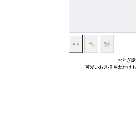
おとぎ話
可愛いお月様 重ね付け
薄いプレートを”磨
今まで他
ハイジュエリーブ
仕上げることが
普段のお召し物に、
自分らしさを