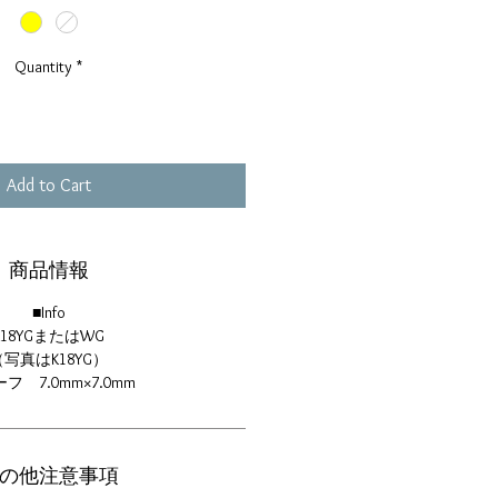
Quantity
*
Add to Cart
商品情報
■Info
K18YGまたはWG
（写真はK18YG）
フ 7.0mm×7.0mm
の他注意事項