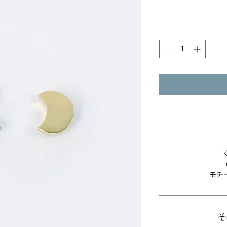
モチー
そ