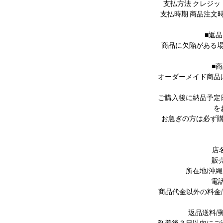
支払方法 クレジ
uckはこちらより
支払時期 商品注文
■返
商品に欠陥がある
mavati's SDGs//
■
た梱包に取り組んでおります。
オーダーメイド商品
サイクル用紙など、
用する場合がございます。
ご購入後に納品予定
理解を誠にありがとうございます。
を
お急ぎの方は必ず
店名/
販
所在地/沖縄
電話番
商品代金以外の料金
返品送料/
到着後３日以内にご