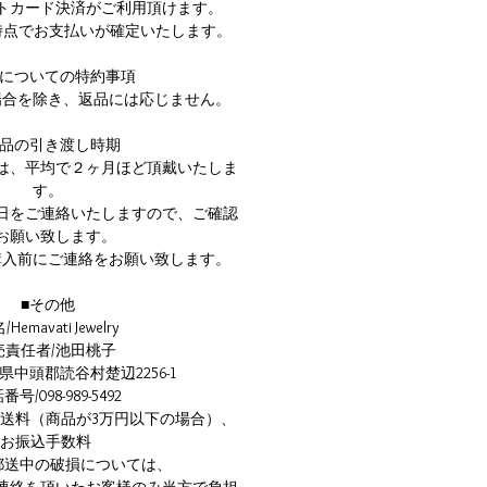
ットカード決済がご利用頂けます。
時点でお支払いが確定いたします。
品についての特約事項
場合を除き、返品には応じません。
商品の引き渡し時期
は、平均で２ヶ月ほど頂戴いたしま
す。
日をご連絡いたしますので、ご確認
お願い致します。
購入前にご連絡をお願い致します。
■その他
Hemavati Jewelry
売責任者/池田桃子
県中頭郡読谷村楚辺2256-1
号/098-989-5492
/送料（商品が3万円以下の場合）、
お振込手数料
郵送中の破損については、
連絡を頂いたお客様のみ当方で負担