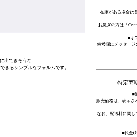
在庫がある場合は
お急ぎの方は「Con
■ギ
備考欄にメッセージ
に出てきそうな、
もできるシンプルなフォルムです。
_STORY_
特定商
き”で仕上げるこだわりの技術。
■
に見なかったのは、
販売価格は、表示さ
ランドで学んだ職人でしか
できないからなのです。
なお、配送料に関し
自由な遊び心をプラスして、
表現してみてください。
■代金