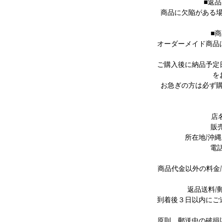
なデザインは日々活躍してくれることでし
■返
商品に欠陥がある
ょう。
■
uGardenはこちらより
オーダーメイド商品
ご購入後に納品予定
を
mavati's SDGs//
お急ぎの方は必ず
た梱包に取り組んでおります。
サイクル用紙など、
用する場合がございます。
店名/
理解を誠にありがとうございます。
販
所在地/沖縄
電話番
商品代金以外の料金
返品送料/
到着後３日以内にご
原則、郵送中の破損