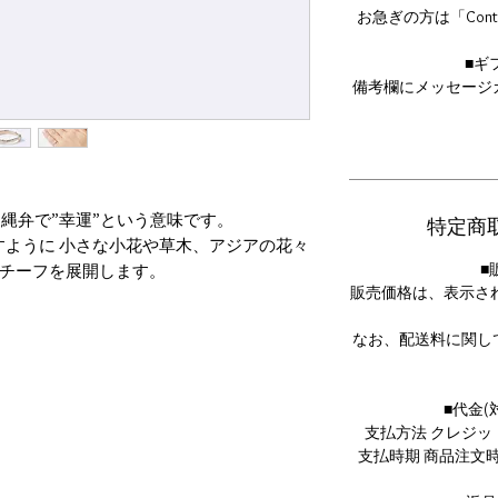
お急ぎの方は「Con
■ギ
備考欄にメッセージ
は沖縄弁で”幸運”という意味です。
特定商
ように 小さな小花や草木、アジアの花々
■
チーフを展開します。
販売価格は、表示さ
ウトラインに一層愛着が湧きます。 クル
から楽しんでみてくださいね。
なお、配送料に関し
誕生石をラインナップ！
■代金
_STORY_
支払方法 クレジ
誕生記念にベビーリングとして 願いを込め
支払時期 商品注文
生石を迎えて 小さなリングは、お一人お一