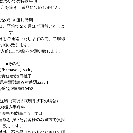
品についての特約事項
場合を除き、返品には応じません。
商品の引き渡し時期
は、平均で２ヶ月ほど頂戴いたしま
す。
日をご連絡いたしますので、ご確認
お願い致します。
購入前にご連絡をお願い致します。
■その他
Hemavati Jewelry
売責任者/池田桃子
県中頭郡読谷村楚辺2256-1
号/098-989-5492
/送料（商品が3万円以下の場合）、
お振込手数料
郵送中の破損については、
連絡を頂いたお客様のみ当方で負担
致します。
以外、不良品はないものとさせて頂