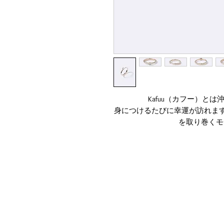
Kafuu（カフー）と
身につけるたびに幸運が訪れます
を取り巻くモ
こちらのリングはナチュラルなア
クルと回して、四方
中心の蕾は全
仲良しでお揃い 新たな家族の
て身につけて 大好きな人の誕